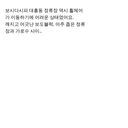
보시다시피 대흥동 정류장 역시 휠체어
가 이동하기에 어려운 상태였어요.
깨지고 어긋난 보도블럭, 아주 좁은 정류
장과 가로수 사이..
휠체어가 위험없이 이동할 수 있을까요? 
처음에는 경사가 왜 이렇게 가파른 곳에 
내려주는 건지 궁금했는데 내리고 나서 
알았어요.
정류장 상태를 미리 확인한 버스기사님
이 
조금이라도 편하게 내리라는 의도로 정
류장 조금 지나서 정차한 것 같아요.